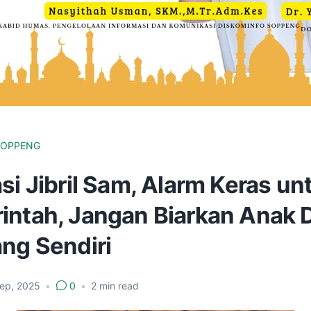
SOPPENG
si Jibril Sam, Alarm Keras un
intah, Jangan Biarkan Anak 
ang Sendiri
Sep, 2025
•
0
•
2
min read