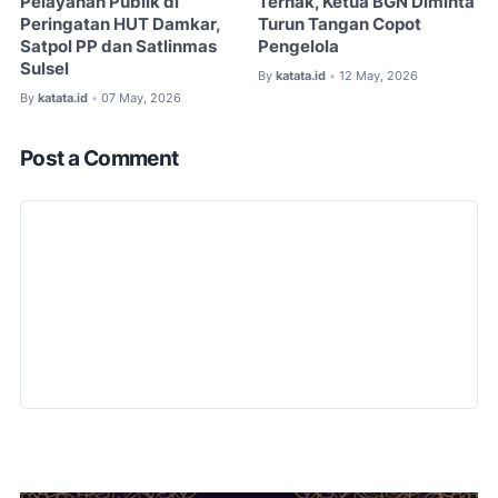
Pelayanan Publik di
Ternak, Ketua BGN Diminta
Peringatan HUT Damkar,
Turun Tangan Copot
Satpol PP dan Satlinmas
Pengelola
Sulsel
By
katata.id
12 May, 2026
•
By
katata.id
07 May, 2026
•
Post a Comment