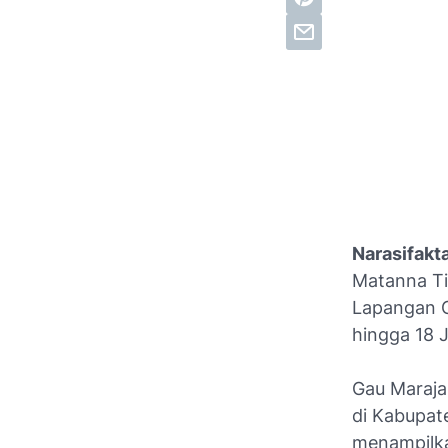
Narasifak
Matanna Ti
Lapangan G
hingga 18 J
Gau Maraja
di Kabupat
menampilka