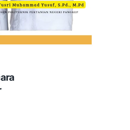
ara
r