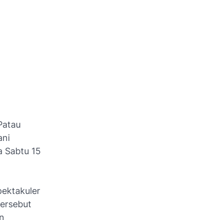
Patau
ani
 Sabtu 15
pektakuler
tersebut
n