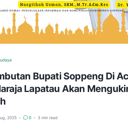
udaya
ambutan Bupati Soppeng Di Ac
araja Lapatau Akan Menguki
ah
Aug, 2025
•
0
•
3
min read