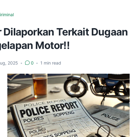
iriminal
 Dilaporkan Terkait Dugaan
elapan Motor!!
Aug, 2025
•
0
•
1
min read