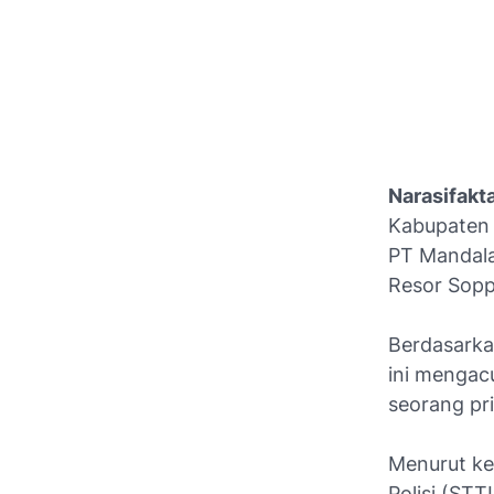
Narasifakt
Kabupaten 
PT Mandala 
Resor Sopp
Berdasarkan
ini mengac
seorang pr
Menurut ke
Polisi (STT