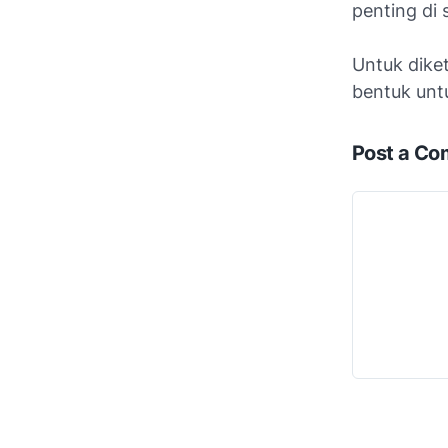
penting di s
Untuk diket
bentuk unt
Post a C