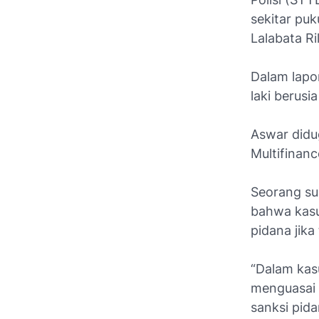
sekitar puk
Lalabata R
Dalam lapo
laki berusi
Aswar didu
Multifinanc
Seorang su
bahwa kasu
pidana jika
“Dalam kas
menguasai 
sanksi pid