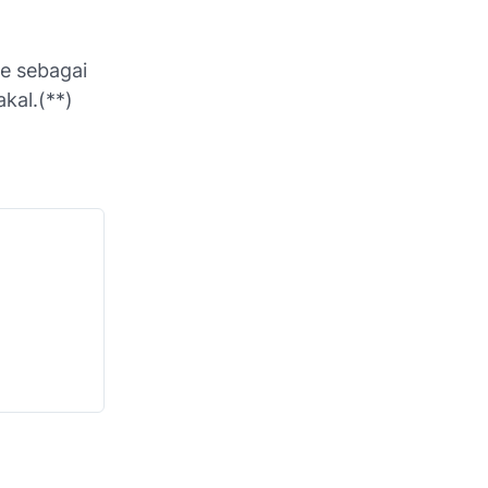
ce sebagai
kal.(**)