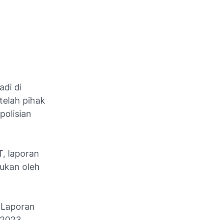
di di
telah pihak
polisian
T, laporan
ukan oleh
 Laporan
l 2023