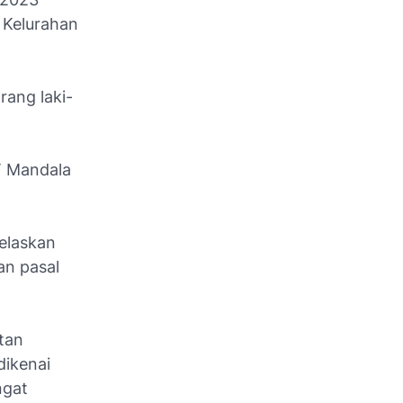
, Kelurahan
rang laki-
T Mandala
elaskan
an pasal
tan
dikenai
ngat