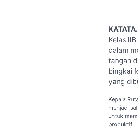
KATATA.
Kelas II
dalam me
tangan d
bingkai f
yang dib
Kepala Rut
menjadi sa
untuk mem
produktif.