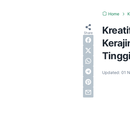
Home
K
Kreat
Keraji
Tingg
Updated:
01 