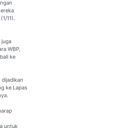
langan
mereka
(1/11).
 juga
ara WBP,
ali ke
 dijadikan
ng ke Lapas
nya.
harap
a untuk