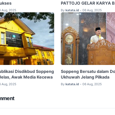
ukses
PATTOJO GELAR KARYA B
6 Aug, 2025
By
katata.id
06 Aug, 2025
•
blikasi Disdikbud Soppeng
Soppeng Bersatu dalam Doa
Jelas, Awak Media Kecewa
Ukhuwah Jelang Pilkada
6 Aug, 2025
By
katata.id
06 Aug, 2025
•
omment