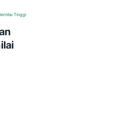
rnilai Tinggi
kan
lai