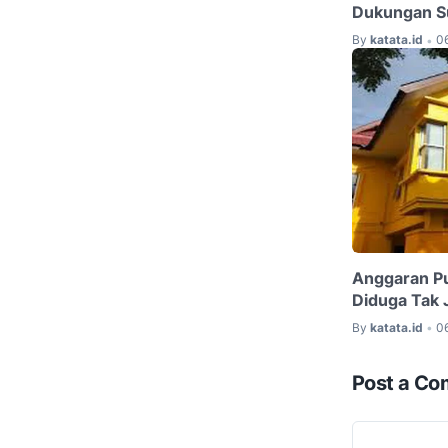
Dukungan S
By
katata.id
0
•
Anggaran Pu
Diduga Tak 
By
katata.id
0
•
Post a C