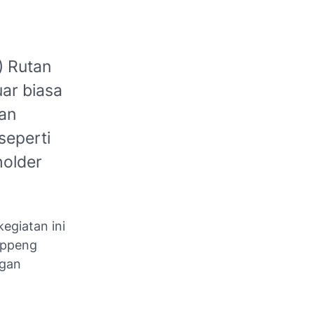
 Rutan
uar biasa
an
seperti
holder
egiatan ini
oppeng
ngan