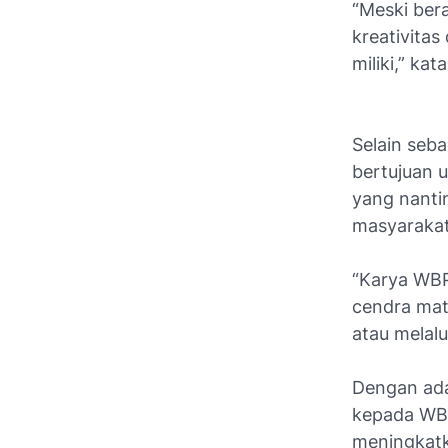
“Meski bera
kreativita
miliki,” ka
Selain seb
bertujuan 
yang nanti
masyarakat
“Karya WBP 
cendra mat
atau melalu
Dengan ada
kepada WBP
meningkatk