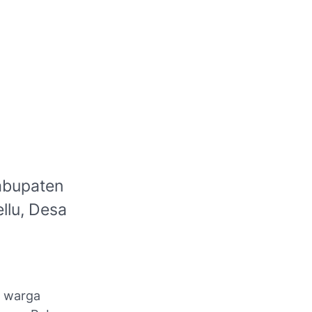
abupaten
llu, Desa
a warga