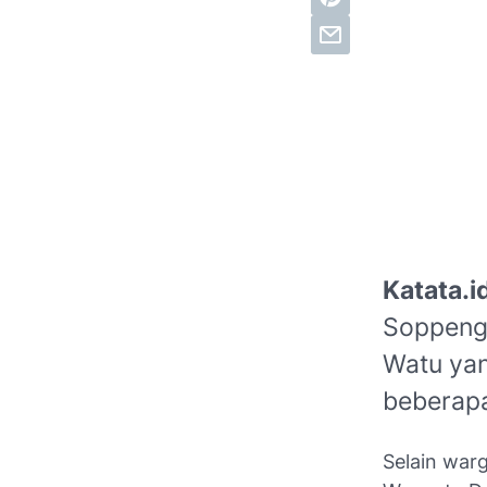
Katata.i
Soppeng 
Watu yan
beberapa
Selain war