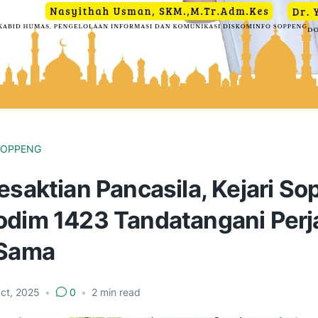
SOPPENG
esaktian Pancasila, Kejari S
odim 1423 Tandatangani Perj
 Sama
ct, 2025
•
0
•
2
min read