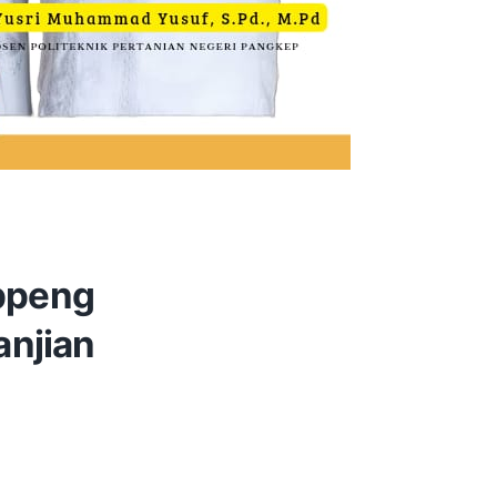
oppeng
anjian