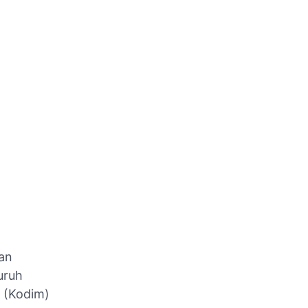
an
uruh
r (Kodim)